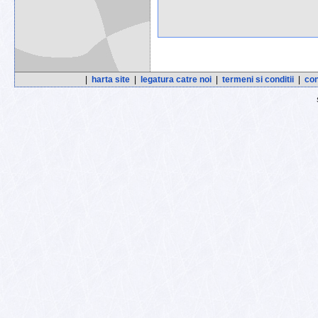
|
harta site
|
legatura catre noi
|
termeni si conditii
|
con