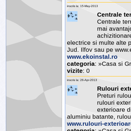
inscris la: 15-May-2013
Centrale ter
Centrale ter
mai avantajo
achizitionar
electrice si multe alte
Jud. Ilfov sau pe www.
www.ekoinstal.ro
categoria
: »Casa si Gr
vizite
: 0
inscris la: 26-Apr-2013
Rulouri ext
Preturi rulou
rulouri exte
exterioare d
aluminiu batante, rulou
www.rulouri-exterioar
categoria
: »Casa si Gr