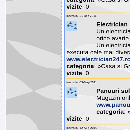
vizite
: 0
inscris la: 21-Dec-2011
Electrician
Un electric
orice avarie
Un electric
executa cele mai divers
www.electrician247.r
categoria
: »Casa si Gr
vizite
: 0
inscris la: 03-May-2011
Panouri sol
Magazin onl
www.panour
categoria
: 
vizite
: 0
inscris la: 12-Aug-2010