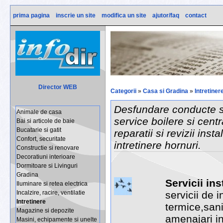
prima pagina
inscrie un site
modifica un site
ajutor/faq
contact
Director WEB
Categorii
»
Casa si Gradina
»
Intretiner
Desfundare conducte si 
Animale de casa
service boilere si centra
Bai si articole de baie
Bucatarie si gatit
reparatii si revizii instal
Confort, securitate
intretinere hornuri.
Constructie si renovare
Decoratiuni interioare
Dormitoare si Livinguri
Gradina
Servicii ins
Iluminare si retea electrica
servicii de i
Incalzire, racire, ventilatie
Intretinere
termice,sanit
Magazine si depozite
amenajari int
Masini, echipamente si unelte