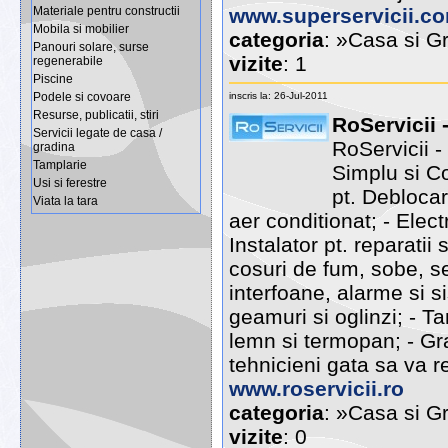
www.superservicii.c
Materiale pentru constructii
Mobila si mobilier
categoria
: »Casa si Gr
Panouri solare, surse
vizite
: 1
regenerabile
Piscine
inscris la: 26-Jul-2011
Podele si covoare
Resurse, publicatii, stiri
RoServicii 
Servicii legate de casa /
RoServicii -
gradina
Tamplarie
Simplu si Co
Usi si ferestre
pt. Deblocari
Viata la tara
aer conditionat; - Electr
Instalator pt. reparatii 
cosuri de fum, sobe, sem
interfoane, alarme si 
geamuri si oglinzi; - Tam
lemn si termopan; - Gra
tehnicieni gata sa va r
www.roservicii.ro
categoria
: »Casa si Gr
vizite
: 0